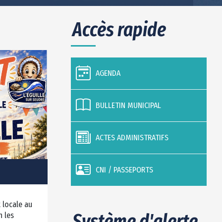
Accès rapide
AGENDA
BULLETIN MUNICIPAL
ACTES ADMINISTRATIFS
CNI / PASSEPORTS
 locale au
Système d'alerte
h les