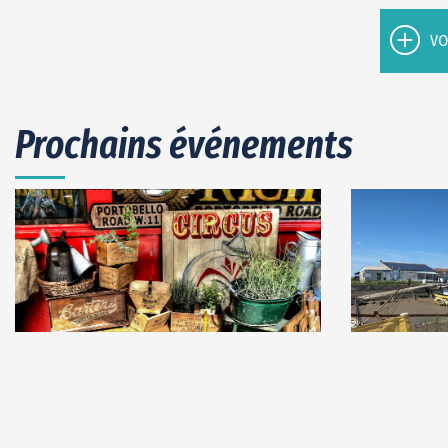
VO
Prochains événements
06
sept.