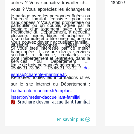
18h00 !
autres ? Vous souhaitez travailler chez
vous ? Vous appréciez les échanges et
le partage avec les personnes âgées ou
L’accueil familial consiste pour un
handicapées ? Vous êtes propriétaire ou
particulier ou un couple, agréé par la
locataire d’un logement avec une ou
Présidente du Département, à accueillir
plusieurs pièces libres et adaptées ?
à son domicile et à titre onéreux, une ou
Vous pouvez devenir
accueillant familial.
plusieurs personnes âgées ou
Si vous êtes intéressé par ce métier
handicapées. Il assure divers services
solidaire à domicile, contactez les
dont l’hébergement et l’entretien, dans la
services du Département au
limite de trois personnes hébergées.
05.46.31.73.36 – 05.46.31.73.32 /
da-
esms@charente-maritime.fr
.
Retrouvez toutes les informations utiles
sur le site Internet du Département :
la.charente-maritime.fr/emploi-
insertion/metier-daccueillant-familial
Brochure devenir accueillant familial
En savoir plus