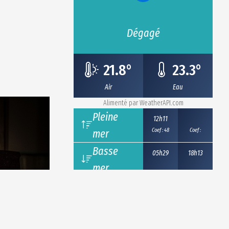
Dégagé
21.8
°
23.3
°
Air
Eau
Alimenté par
WeatherAPI.com
Pleine
12h11
mer
Coef : 48
Coef :
Basse
05h29
18h13
mer