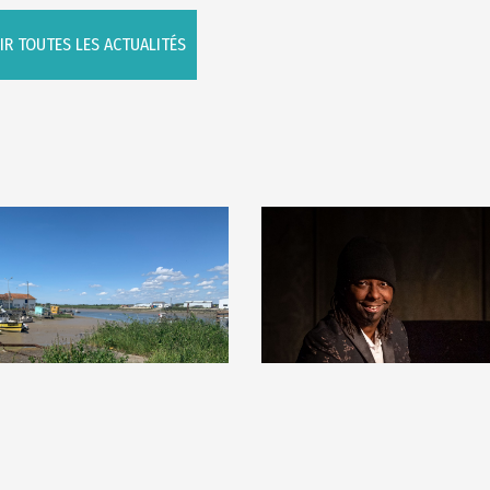
IR TOUTES LES ACTUALITÉS
30
juin
14
août